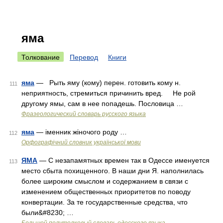
яма
Толкование
Перевод
Книги
яма
— Рыть яму (кому) перен. готовить кому н.
111
неприятность, стремиться причинить вред. Не рой
другому ямы, сам в нее попадешь. Пословица …
Фразеологический словарь русского языка
яма
— іменник жіночого роду …
112
Орфографічний словник української мови
ЯМА
— С незапамятных времен так в Одессе именуется
113
место сбыта похищенного. В наши дни Я. наполнилась
более широким смыслом и содержанием в связи с
изменением общественных приоритетов по поводу
конвертации. За те государственные средства, что
были&#8230; …