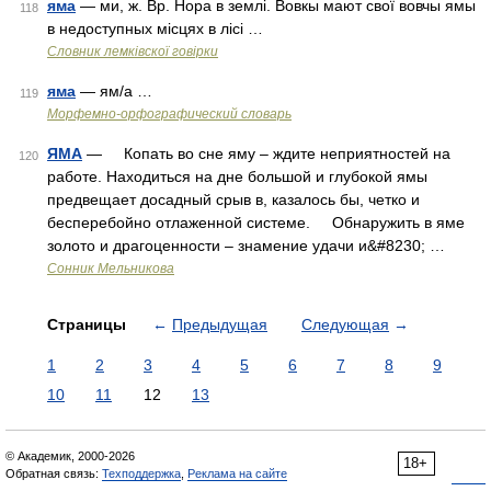
яма
— ми, ж. Вр. Нора в землі. Вовкы мают свої вовчы ямы
118
в недоступных місцях в лісі …
Словник лемківскої говірки
яма
— ям/а …
119
Морфемно-орфографический словарь
ЯМА
— Копать во сне яму – ждите неприятностей на
120
работе. Находиться на дне большой и глубокой ямы
предвещает досадный срыв в, казалось бы, четко и
бесперебойно отлаженной системе. Обнаружить в яме
золото и драгоценности – знамение удачи и&#8230; …
Сонник Мельникова
Страницы
←
Предыдущая
Следующая
→
1
2
3
4
5
6
7
8
9
10
11
12
13
© Академик, 2000-2026
18+
Обратная связь:
Техподдержка
,
Реклама на сайте