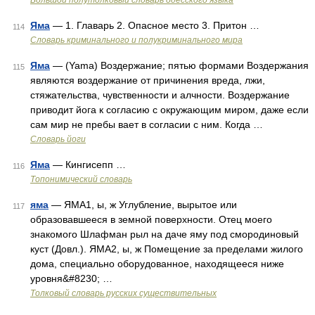
Большой полутолковый словарь одесского языка
Яма
— 1. Главарь 2. Опасное место 3. Притон …
114
Словарь криминального и полукриминального мира
Яма
— (Yama) Воздержание; пятью формами Воздержания
115
являются воздержание от причинения вреда, лжи,
стяжательства, чувственности и алчности. Воздержание
приводит йога к согласию с окружающим миром, даже если
сам мир не пребы вает в согласии с ним. Когда …
Словарь йоги
Яма
— Кингисепп …
116
Топонимический словарь
яма
— ЯМА1, ы, ж Углубление, вырытое или
117
образовавшееся в земной поверхности. Отец моего
знакомого Шлафман рыл на даче яму под смородиновый
куст (Довл.). ЯМА2, ы, ж Помещение за пределами жилого
дома, специально оборудованное, находящееся ниже
уровня&#8230; …
Толковый словарь русских существительных