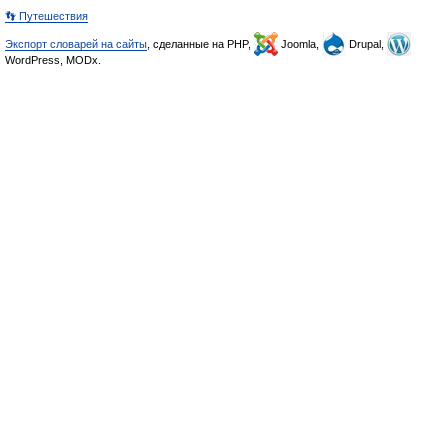
👣 Путешествия
Экспорт словарей на сайты
, сделанные на PHP,
Joomla,
Drupal,
WordPress, MODx.